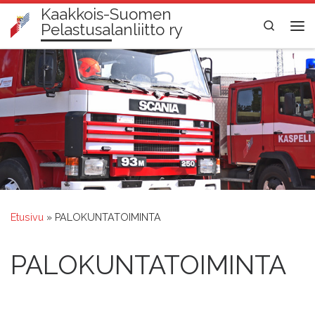
Kaakkois-Suomen
Skip to content
Search
Pelastusalanliitto ry
Val
Etusivu
»
PALOKUNTATOIMINTA
PALOKUNTATOIMINTA