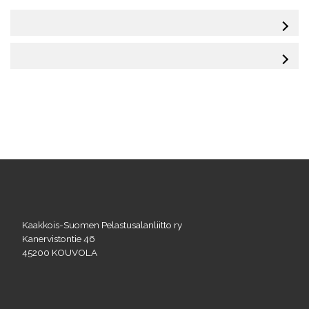
Kaakkois-Suomen Pelastusalanliitto ry
Kanervistontie 46
45200 KOUVOLA