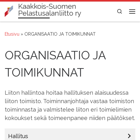
Kaakkois-Suomen
Skip to content
Search
Pelastusalanliitto ry
Val
Etusivu
»
ORGANISAATIO JA TOIMIKUNNAT
ORGANISAATIO JA
TOIMIKUNNAT
Liiton hallintoa hoitaa hallituksen alaisuudessa
liiton toimisto. Toiminnanjohtaja vastaa toimiston
toiminnasta ja valmistelee liiton eri toimielimien
kokoukset sekä toimeenpanee niiden päätökset.
Hallitus