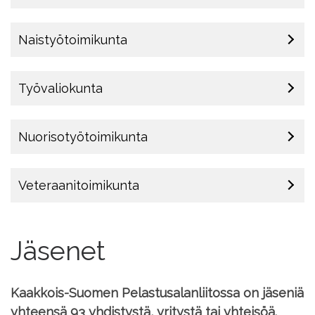
Naistyötoimikunta
Työvaliokunta
Nuorisotyötoimikunta
Veteraanitoimikunta
Jäsenet
Kaakkois-Suomen Pelastusalanliitossa on jäseniä
yhteensä 93 yhdistystä, yritystä tai yhteisöä.