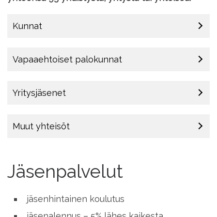
Kunnat
Vapaaehtoiset palokunnat
Yritysjäsenet
Muut yhteisöt
Jäsenpalvelut
jäsenhintainen koulutus
jäsenalennus – 5% lähes kaikesta